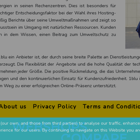
ergien in seinen Rechenzentren. Dies ist besonders für
tiger Entscheidungsfaktor bei der Wahl ihres Hosting-
lmäßig Berichte über seine Umweltmaßnahmen und zeigt so
sstsein im Umgang mit natürlichen Ressourcen. Kunden
ich in dem Wissen, einen Beitrag zum Umweltschutz zu
blu ein Anbieter ist, der durch seine breite Palette an Dienstleistun
erzeugt. Die Flexibilität der Angebote und die hohe Qualität der te
rnehmen jeder Größe. Die positive Rückmeldung, die das Unternehme
en und den kontinuierlichen Einsatz für Kundenzufriedenheit. 1blu is
m Weg zu einer erfolgreichen Online-Präsenz unterstützt.
About us
Privacy Policy
Terms and Conditi
(our own, and those from third parties) to analyse our traffic, enhance
rience for our users. By continuing to navigate on this Website you ar