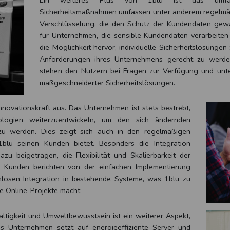
Ein weiteres Plus von 1blu ist das umfangr
Sicherheitsmaßnahmen umfassen unter anderem regelmä
Verschlüsselung, die den Schutz der Kundendaten gewäh
für Unternehmen, die sensible Kundendaten verarbeite
die Möglichkeit hervor, individuelle Sicherheitslösungen
Anforderungen ihres Unternehmens gerecht zu werden
stehen den Nutzern bei Fragen zur Verfügung und unte
maßgeschneiderter Sicherheitslösungen.
nnovationskraft aus. Das Unternehmen ist stets bestrebt,
ologien weiterzuentwickeln, um den sich ändernden
zu werden. Dies zeigt sich auch in den regelmäßigen
blu seinen Kunden bietet. Besonders die Integration
u beigetragen, die Flexibilität und Skalierbarkeit der
Kunden berichten von der einfachen Implementierung
losen Integration in bestehende Systeme, was 1blu zu
re Online-Projekte macht.
tigkeit und Umweltbewusstsein ist ein weiterer Aspekt,
s Unternehmen setzt auf energieeffiziente Server und