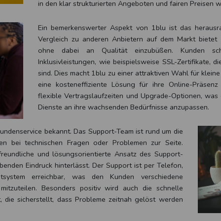
in den klar strukturierten Angeboten und fairen Preisen w
Ein bemerkenswerter Aspekt von 1blu ist das herausra
Vergleich zu anderen Anbietern auf dem Markt bietet 
ohne dabei an Qualität einzubüßen. Kunden sch
Inklusivleistungen, wie beispielsweise SSL-Zertifikate, d
sind. Dies macht 1blu zu einer attraktiven Wahl für klein
eine kosteneffiziente Lösung für ihre Online-Präsenz
flexible Vertragslaufzeiten und Upgrade-Optionen, was d
Dienste an ihre wachsenden Bedürfnisse anzupassen.
 Kundenservice bekannt. Das Support-Team ist rund um die
en bei technischen Fragen oder Problemen zur Seite.
reundliche und lösungsorientierte Ansatz des Support-
enden Eindruck hinterlässt. Der Support ist per Telefon,
etsystem erreichbar, was den Kunden verschiedene
 mitzuteilen. Besonders positiv wird auch die schnelle
, die sicherstellt, dass Probleme zeitnah gelöst werden