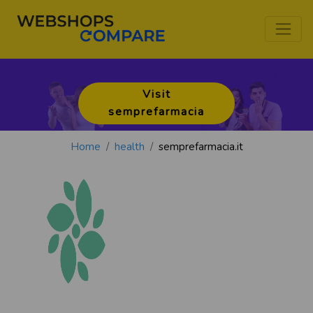
Visit
semprefarmacia
Home
health
semprefarmacia.it